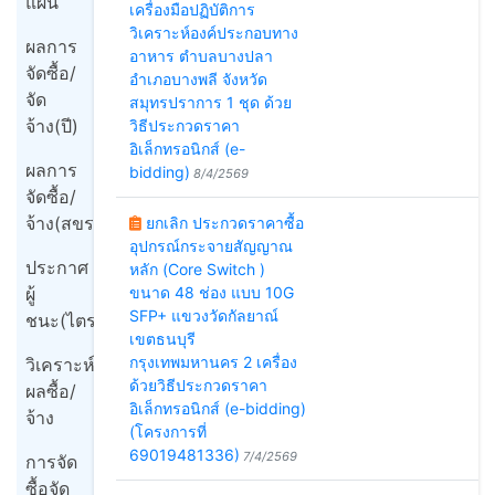
แผน
เครื่องมือปฏิบัติการ
วิเคราะห์องค์ประกอบทาง
ผลการ
อาหาร ตำบลบางปลา
จัดซื้อ/
อำเภอบางพลี จังหวัด
จัด
สมุทรปราการ 1 ชุด ด้วย
จ้าง(ปี)
วิธีประกวดราคา
อิเล็กทรอนิกส์ (e-
ผลการ
bidding)
8/4/2569
จัดซื้อ/
จ้าง(สขร1)
ยกเลิก ประกวดราคาซื้อ
อุปกรณ์กระจายสัญญาณ
ประกาศ
หลัก (Core Switch )
ผู้
ขนาด 48 ช่อง แบบ 10G
SFP+ แขวงวัดกัลยาณ์
ชนะ(ไตรมาส)
เขตธนบุรี
กรุงเทพมหานคร 2 เครื่อง
วิเคราะห์
ด้วยวิธีประกวดราคา
ผลซื้อ/
อิเล็กทรอนิกส์ (e-bidding)
จ้าง
(โครงการที่
69019481336)
7/4/2569
การจัด
ซื้อจัด