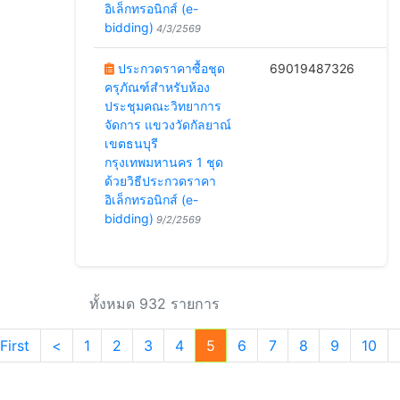
อิเล็กทรอนิกส์ (e-
bidding)
4/3/2569
ประกวดราคาซื้อชุด
69019487326
ครุภัณฑ์สำหรับห้อง
1
ประชุมคณะวิทยาการ
จัดการ แขวงวัดกัลยาณ์
เขตธนบุรี
กรุงเทพมหานคร 1 ชุด
ด้วยวิธีประกวดราคา
อิเล็กทรอนิกส์ (e-
bidding)
9/2/2569
ทั้งหมด 932 รายการ
First
<
1
2
3
4
5
6
7
8
9
10