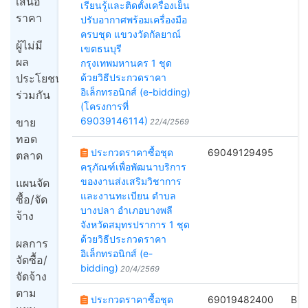
เสนอ
เรียนรู้และติดตั้งเครื่องเย็น
ราคา
ปรับอากาศพร้อมเครื่องมือ
ครบชุด แขวงวัดกัลยาณ์
ผู้ไม่มี
เขตธนบุรี
ผล
กรุงเทพมหานคร 1 ชุด
ประโยชน์
ด้วยวิธีประกวดราคา
อิเล็กทรอนิกส์ (e-bidding)
ร่วมกัน
(โครงการที่
69039146114)
ขาย
22/4/2569
ทอด
ประกวดราคาซื้อชุด
69049129495
ตลาด
ครุภัณฑ์เพื่อพัฒนาบริการ
2
ของงานส่งเสริมวิชาการ
แผนจัด
และงานทะเบียน ตำบล
ซื้อ/จัด
บางปลา อำเภอบางพลี
จ้าง
จังหวัดสมุทรปราการ 1 ชุด
ด้วยวิธีประกวดราคา
ผลการ
อิเล็กทรอนิกส์ (e-
จัดซื้อ/
bidding)
20/4/2569
จัดจ้าง
ตาม
ประกวดราคาซื้อชุด
69019482400
B(ซ