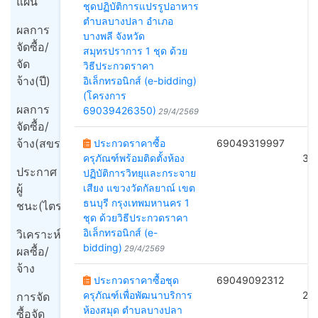
แผน
ชุดปฏิบัติการแปรรูปอาหาร
ตำบลบางปลา อำเภอ
ผลการ
บางพลี จังหวัด
จัดซื้อ/
สมุทรปราการ 1 ชุด ด้วย
จัด
วิธีประกวดราคา
จ้าง(ปี)
อิเล็กทรอนิกส์ (e-bidding)
(โครงการ
ผลการ
69039426350)
29/4/2569
จัดซื้อ/
จ้าง(สขร1)
ประกวดราคาซื้อ
69049319997
B
ครุภัณฑ์พร้อมติดตั้งห้อง
33
ประกาศ
ปฏิบัติการวิทยุและกระจาย
ผู้
เสียง แขวงวัดกัลยาณ์ เขต
ธนบุรี กรุงเทพมหานคร 1
ชนะ(ไตรมาส)
ชุด ด้วยวิธีประกวดราคา
อิเล็กทรอนิกส์ (e-
วิเคราะห์
bidding)
29/4/2569
ผลซื้อ/
จ้าง
ประกวดราคาซื้อชุด
69049092312
B
ครุภัณฑ์เพื่อพัฒนาบริการ
25
การจัด
ห้องสมุด ตำบลบางปลา
ซื้อจัด