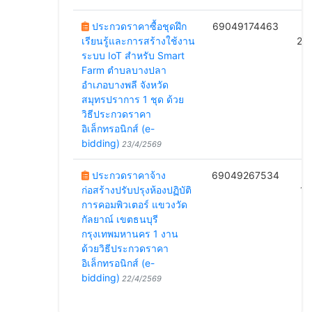
ประกวดราคาซื้อชุดฝึก
69049174463
B
เรียนรู้และการสร้างใช้งาน
28
ระบบ IoT สำหรับ Smart
Farm ตำบลบางปลา
อำเภอบางพลี จังหวัด
สมุทรปราการ 1 ชุด ด้วย
วิธีประกวดราคา
อิเล็กทรอนิกส์ (e-
bidding)
23/4/2569
ประกวดราคาจ้าง
69049267534
B
ก่อสร้างปรับปรุงห้องปฏิบัติ
1/
การคอมพิวเตอร์ แขวงวัด
กัลยาณ์ เขตธนบุรี
กรุงเทพมหานคร 1 งาน
ด้วยวิธีประกวดราคา
อิเล็กทรอนิกส์ (e-
bidding)
22/4/2569