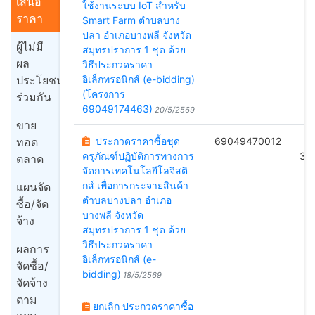
เสนอ
ใช้งานระบบ IoT สำหรับ
ราคา
Smart Farm ตำบลบาง
ปลา อำเภอบางพลี จังหวัด
ผู้ไม่มี
สมุทรปราการ 1 ชุด ด้วย
ผล
วิธีประกวดราคา
ประโยชน์
อิเล็กทรอนิกส์ (e-bidding)
(โครงการ
ร่วมกัน
69049174463)
20/5/2569
ขาย
ทอด
ประกวดราคาซื้อชุด
69049470012
B
ครุภัณฑ์ปฏิบัติการทางการ
37
ตลาด
จัดการเทคโนโลยีโลจิสติ
กส์ เพื่อการกระจายสินค้า
แผนจัด
ตำบลบางปลา อำเภอ
ซื้อ/จัด
บางพลี จังหวัด
จ้าง
สมุทรปราการ 1 ชุด ด้วย
วิธีประกวดราคา
ผลการ
อิเล็กทรอนิกส์ (e-
จัดซื้อ/
bidding)
18/5/2569
จัดจ้าง
ตาม
ยกเลิก ประกวดราคาซื้อ