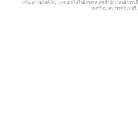
©พัฒนาเว็บไซต์โดย : งานเทคโนโลยีสารสนเทศ สำนักงานอธิการบดี
มหาวิทยาลัยราชภัฏธนบุรี.