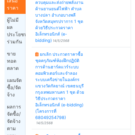
เสนอ
ควบคุมและส่งถ่ายพลังงาน
ราคา
ด้านยานยนต์ไฟฟ้า ตำบล
บางปลา อำเภอบางพลี
ผู้ไม่มี
จังหวัดสมุทรปราการ 1 ชุด
ผล
ด้วยวิธีประกวดราคา
ประโยชน์
อิเล็กทรอนิกส์ (e-
bidding)
ร่วมกัน
14/5/2568
ขาย
ยกเลิก ประกวดราคาซื้อ
ทอด
ชุดครุภัณฑ์ห้องฝึกปฏิบัติ
การด้านฮาร์ดแวร์ระบบ
ตลาด
คอมพิวเตอร์และจำลอง
ระบบเครือข่ายในองค์กร
แผนจัด
แขวงวัดกัลยาณ์ เขตธนบุรี
ซื้อ/จัด
กรุงเทพมหานคร 1 ชุด ด้วย
จ้าง
วิธีประกวดราคา
อิเล็กทรอนิกส์ (e-bidding)
ผลการ
(โครงการที่
จัดซื้อ/
68049254798)
จัดจ้าง
14/5/2568
ตาม