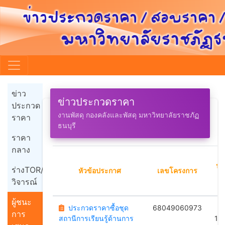
ข่าว
ข่าวประกวดราคา
ประกวด
งานพัสดุ กองคลังและพัสดุ มหาวิทยาลัยราชภัฏ
ราคา
ธนบุรี
ราคา
กลาง
ปร
ร่างTOR/
หัวข้อประกาศ
เลขโครงการ
วิจารณ์
ผู้ชนะ
ประกวดราคาซื้อชุด
68049060973
B
การ
สถานีการเรียนรู้ด้านการ
18