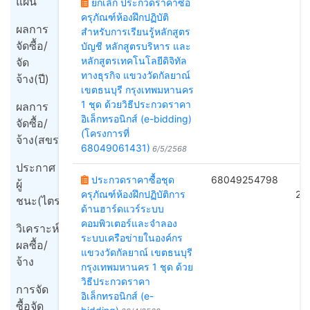
แผน
ยกเลิก ประกวดราคาซื้อ
ครุภัณฑ์ห้องฝึกปฏิบัติ
ผลการ
สำหรับการเรียนรู้หลักสูตร
จัดซื้อ/
บัญชี หลักสูตรบริหาร และ
หลักสูตรเทคโนโลยีดิจิทัล
จัด
ทางธุรกิจ แขวงวัดกัลยาณ์
จ้าง(ปี)
เขตธนบุรี กรุงเทพมหานคร
1 ชุด ด้วยวิธีประกวดราคา
ผลการ
อิเล็กทรอนิกส์ (e-bidding)
จัดซื้อ/
(โครงการที่
จ้าง(สขร1)
68049061431)
6/5/2568
ประกาศ
ประกวดราคาซื้อชุด
68049254798
B
ผู้
ครุภัณฑ์ห้องฝึกปฏิบัติการ
20
ชนะ(ไตรมาส)
ด้านฮาร์ดแวร์ระบบ
คอมพิวเตอร์และจำลอง
วิเคราะห์
ระบบเครือข่ายในองค์กร
ผลซื้อ/
แขวงวัดกัลยาณ์ เขตธนบุรี
จ้าง
กรุงเทพมหานคร 1 ชุด ด้วย
วิธีประกวดราคา
การจัด
อิเล็กทรอนิกส์ (e-
ซื้อจัด