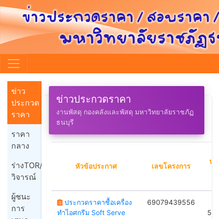
ข่าว
ข่าวประกวดราคา
ประกวด
งานพัสดุ กองคลังและพัสดุ มหาวิทยาลัยราชภัฏ
ราคา
ธนบุรี
ราคา
กลาง
ปร
ร่างTOR/
หัวข้อประกาศ
เลขโครงการ
วิจารณ์
ผู้ชนะ
ประกวดราคาซื้อเครื่อง
69079439556
B
การ
ทำไอศกรีม Soft Serve
55