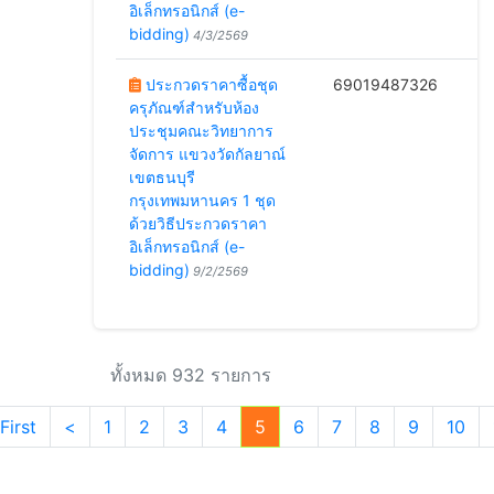
อิเล็กทรอนิกส์ (e-
bidding)
4/3/2569
ประกวดราคาซื้อชุด
69019487326
ครุภัณฑ์สำหรับห้อง
1
ประชุมคณะวิทยาการ
จัดการ แขวงวัดกัลยาณ์
เขตธนบุรี
กรุงเทพมหานคร 1 ชุด
ด้วยวิธีประกวดราคา
อิเล็กทรอนิกส์ (e-
bidding)
9/2/2569
ทั้งหมด 932 รายการ
First
<
1
2
3
4
5
6
7
8
9
10