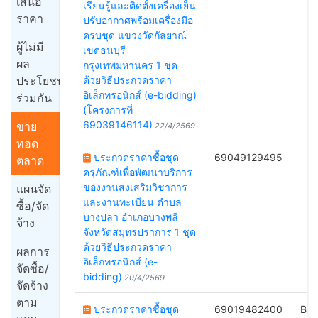
เสนอ
เรียนรู้และติดตั้งเครื่องเย็น
ราคา
ปรับอากาศพร้อมเครื่องมือ
ครบชุด แขวงวัดกัลยาณ์
ผู้ไม่มี
เขตธนบุรี
ผล
กรุงเทพมหานคร 1 ชุด
ประโยชน์
ด้วยวิธีประกวดราคา
อิเล็กทรอนิกส์ (e-bidding)
ร่วมกัน
(โครงการที่
69039146114)
ขาย
22/4/2569
ทอด
ประกวดราคาซื้อชุด
69049129495
ตลาด
ครุภัณฑ์เพื่อพัฒนาบริการ
2
ของงานส่งเสริมวิชาการ
แผนจัด
และงานทะเบียน ตำบล
ซื้อ/จัด
บางปลา อำเภอบางพลี
จ้าง
จังหวัดสมุทรปราการ 1 ชุด
ด้วยวิธีประกวดราคา
ผลการ
อิเล็กทรอนิกส์ (e-
จัดซื้อ/
bidding)
20/4/2569
จัดจ้าง
ตาม
ประกวดราคาซื้อชุด
69019482400
B(ซ