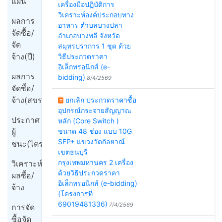
แผน
เครื่องมือปฏิบัติการ
วิเคราะห์องค์ประกอบทาง
ผลการ
อาหาร ตำบลบางปลา
จัดซื้อ/
อำเภอบางพลี จังหวัด
จัด
สมุทรปราการ 1 ชุด ด้วย
จ้าง(ปี)
วิธีประกวดราคา
อิเล็กทรอนิกส์ (e-
ผลการ
bidding)
8/4/2569
จัดซื้อ/
จ้าง(สขร1)
ยกเลิก ประกวดราคาซื้อ
อุปกรณ์กระจายสัญญาณ
ประกาศ
หลัก (Core Switch )
ผู้
ขนาด 48 ช่อง แบบ 10G
SFP+ แขวงวัดกัลยาณ์
ชนะ(ไตรมาส)
เขตธนบุรี
กรุงเทพมหานคร 2 เครื่อง
วิเคราะห์
ด้วยวิธีประกวดราคา
ผลซื้อ/
อิเล็กทรอนิกส์ (e-bidding)
จ้าง
(โครงการที่
69019481336)
7/4/2569
การจัด
ซื้อจัด