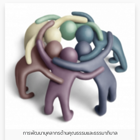
การพัฒนาบุคลากรด้านคุณธรรมและธรรมาภิบาล