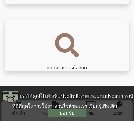
แสดงรายการทั้งหมด
เราใช้คุกกี้ ! เพื่อเพิ่มประสิทธิภาพและมอบประสบการณ์
สำนักงานอธิการบดี มหาวิทยาลัยราชภัฏธนบุรี
172 ถนน อิสรภาพ แขวงวัดกัลยาณ์ เขตธนบุรี กรุงเทพมหานคร
ที่ดีที่สุดในการใช้งานเว็บไซต์ของเรา
เรียนรู้เพิ่มเติม
10600
ยอมรับ
หน้าหลัก
หน่วยงาน สนอ.
MIS
Login
02-8901801
ต่อ
saraban@dru.ac.th (ติดต่อสารบรรณกลาง)
office@dru.ac.th (สำนักงานอธิการบดี)