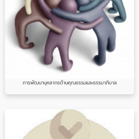
การพัฒนาบุคลากรด้านคุณธรรมและธรรมาภิบาล