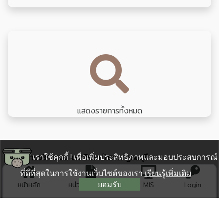
แสดงรายการทั้งหมด
เราใช้คุกกี้ ! เพื่อเพิ่มประสิทธิภาพและมอบประสบการณ์
สำนักงานอธิการบดี มหาวิทยาลัยราชภัฏธนบุรี
172 ถนน อิสรภาพ แขวงวัดกัลยาณ์ เขตธนบุรี กรุงเทพมหานคร
ที่ดีที่สุดในการใช้งานเว็บไซต์ของเรา
เรียนรู้เพิ่มเติม
10600
ยอมรับ
หน้าหลัก
หน่วยงาน สนอ.
MIS
Login
02-8901801
ต่อ
saraban@dru.ac.th (ติดต่อสารบรรณกลาง)
office@dru.ac.th (สำนักงานอธิการบดี)