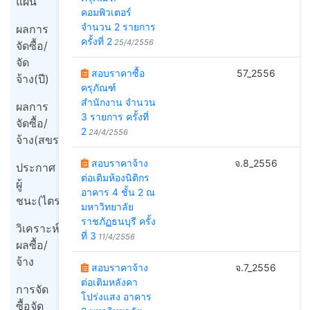
แผน
คอมพิวเตอร์
จำนวน 2 รายการ
ผลการ
ครั้งที่ 2
25/4/2556
จัดซื้อ/
จัด
สอบราคาซื้อ
57_2556
2
จ้าง(ปี)
ครุภัณฑ์
สำนักงาน จำนวน
ผลการ
3 รายการ ครั้งที่
จัดซื้อ/
2
24/4/2556
จ้าง(สขร1)
สอบราคาจ้าง
จ.8_2556
1
ประกาศ
ต่อเติมห้องนิติกร
ผู้
อาคาร 4 ชั้น 2 ณ
ชนะ(ไตรมาส)
มหาวิทยาลัย
ราชภัฏธนบุรี ครั้ง
วิเคราะห์
ที่ 3
11/4/2556
ผลซื้อ/
จ้าง
สอบราคาจ้าง
จ.7_2556
1
ต่อเติมหลังคา
การจัด
โปร่งแสง อาคาร
ซื้อจัด