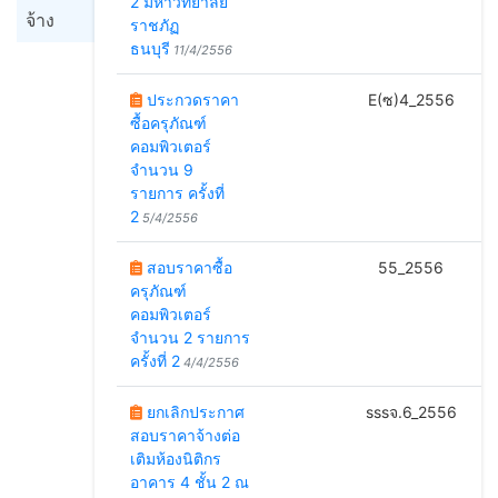
2 มหาวิทยาลัย
จ้าง
ราชภัฏ
ธนบุรี
11/4/2556
ประกวดราคา
E(ซ)4_2556
5
ซื้อครุภัณฑ์
คอมพิวเตอร์
จำนวน 9
รายการ ครั้งที่
2
5/4/2556
สอบราคาซื้อ
55_2556
2
ครุภัณฑ์
คอมพิวเตอร์
จำนวน 2 รายการ
ครั้งที่ 2
4/4/2556
ยกเลิกประกาศ
sssจ.6_2556
สอบราคาจ้างต่อ
เติมห้องนิติกร
อาคาร 4 ชั้น 2 ณ