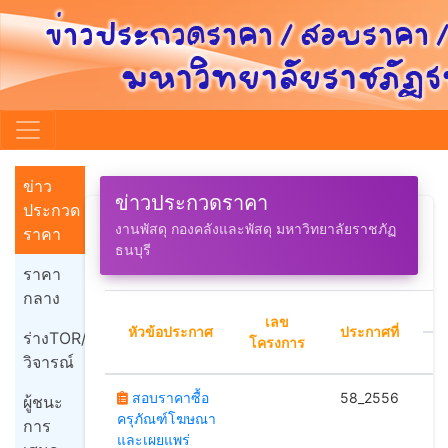
ข่าว
ข่าวประกวดราคา
ประกวด
งานพัสดุ กองคลังและพัสดุ มหาวิทยาลัยราชภัฏ
ราคา
ธนบุรี
ราคา
กลาง
เลข
หัวข้อประกาศ
ประกาศที่
ร่างTOR/
โครงการ
วิจารณ์
สอบราคาซื้อ
58_2556
1
ผู้ชนะ
ครุภัณฑ์โฆษณา
การ
และเผยแพร่