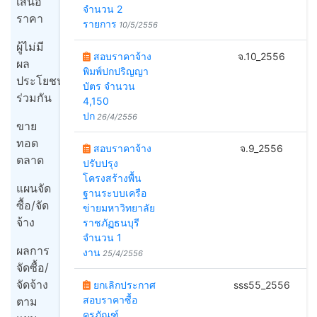
เสนอ
จำนวน 2
ราคา
รายการ
10/5/2556
ผู้ไม่มี
สอบราคาจ้าง
จ.10_2556
2
ผล
พิมพ์ปกปริญญา
ประโยชน์
บัตร จำนวน
ร่วมกัน
4,150
ปก
26/4/2556
ขาย
ทอด
สอบราคาจ้าง
จ.9_2556
2
ตลาด
ปรับปรุง
โครงสร้างพื้น
แผนจัด
ฐานระบบเครือ
ซื้อ/จัด
ข่ายมหาวิทยาลัย
จ้าง
ราชภัฏธนบุรี
จำนวน 1
ผลการ
งาน
25/4/2556
จัดซื้อ/
จัดจ้าง
ยกเลิกประกาศ
sss55_2556
สอบราคาซื้อ
ตาม
ครุภัณฑ์