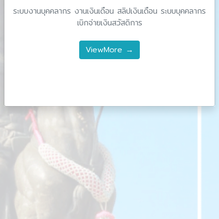
ระบบงานบุคคลากร งานเงินเดือน สลิปเงินเดือน ระบบบุคคลากร
เบิกจ่ายเงินสวัสดิการ
ViewMore →