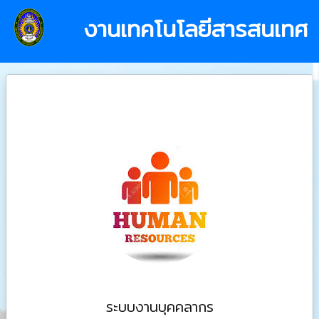
งานเทคโนโลยีสารสนเทศ
ระบบงานบุคคลากร